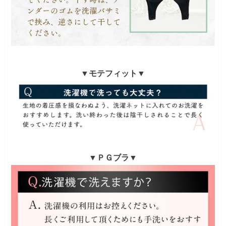
▼モテフィット▼
▼ＰＧブラ▼