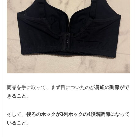
商品を手に取って、まず目についたのが
肩紐の調節がで
きること
。
そして、
後ろのホックが3列ホックの4段階調節になって
いる
こと。