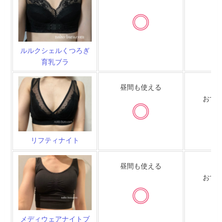
ルルクシェルくつろぎ
育乳ブラ
昼間も使える
あ
おす
リフティナイト
昼間も使える
あ
おす
メディウェアナイトブ