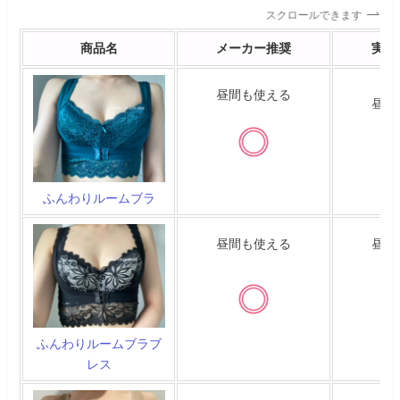
スクロールできます
商品名
メーカー推奨
実際
昼間も使える
昼間
ふんわりルームブラ
昼間も使える
昼間
ふんわりルームブラブ
レス