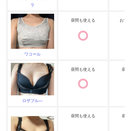
ラ
昼間も使える
おす
ワコール
昼間も使える
昼間
ロザブル―
昼間も使える
昼間