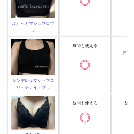
ふわっとマシュマロブ
ラ
昼間も使える
あ
おす
シンデレラマシュマロ
リッチナイトブラ
昼間も使える
昼間